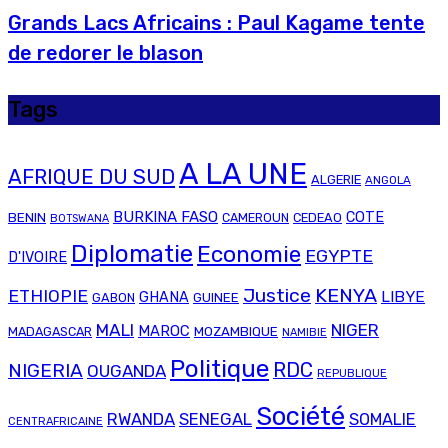
Grands Lacs Africains : Paul Kagame tente
de redorer le blason
Tags
A LA UNE
AFRIQUE DU SUD
ALGERIE
ANGOLA
BURKINA FASO
COTE
BENIN
CAMEROUN
CEDEAO
BOTSWANA
Diplomatie
Economie
EGYPTE
D'IVOIRE
Justice
KENYA
ETHIOPIE
LIBYE
GHANA
GABON
GUINEE
MALI
NIGER
MAROC
MADAGASCAR
MOZAMBIQUE
NAMIBIE
Politique
RDC
NIGERIA
OUGANDA
REPUBLIQUE
Société
RWANDA
SENEGAL
SOMALIE
CENTRAFRICAINE