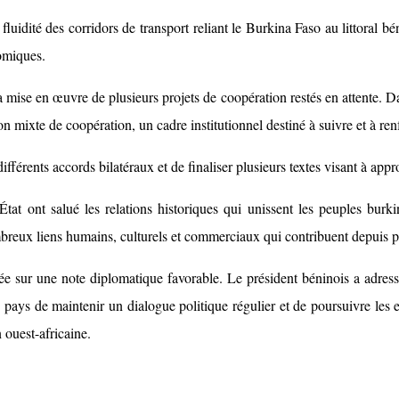
luidité des corridors de transport reliant le Burkina Faso au littoral bén
nomiques.
a mise en œuvre de plusieurs projets de coopération restés en attente. Da
 mixte de coopération, un cadre institutionnel destiné à suivre et à renf
fférents accords bilatéraux et de finaliser plusieurs textes visant à app
at ont salué les relations historiques qui unissent les peuples burkin
ombreux liens humains, culturels et commerciaux qui contribuent depuis 
sur une note diplomatique favorable. Le président béninois a adressé 
pays de maintenir un dialogue politique régulier et de poursuivre les e
 ouest-africaine.