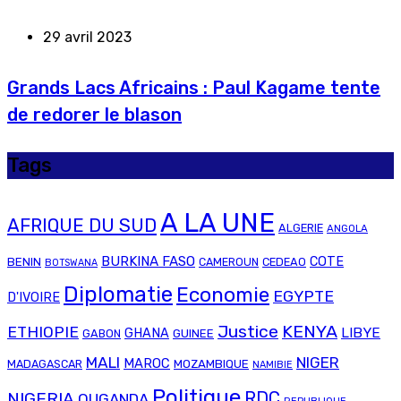
29 avril 2023
Grands Lacs Africains : Paul Kagame tente
de redorer le blason
Tags
A LA UNE
AFRIQUE DU SUD
ALGERIE
ANGOLA
BURKINA FASO
COTE
BENIN
CAMEROUN
CEDEAO
BOTSWANA
Diplomatie
Economie
EGYPTE
D'IVOIRE
Justice
KENYA
ETHIOPIE
LIBYE
GHANA
GABON
GUINEE
MALI
NIGER
MAROC
MADAGASCAR
MOZAMBIQUE
NAMIBIE
Politique
RDC
NIGERIA
OUGANDA