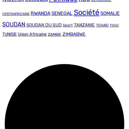
REPUBLIQUE
Société
RWANDA
SENEGAL
SOMALIE
CENTRAFRICAINE
SOUDAN
SOUDAN DU SUD
TANZANIE
TCHAD
Sport
TOGO
Union Africaine
ZIMBABWE
TUNISIE
ZAMBIE