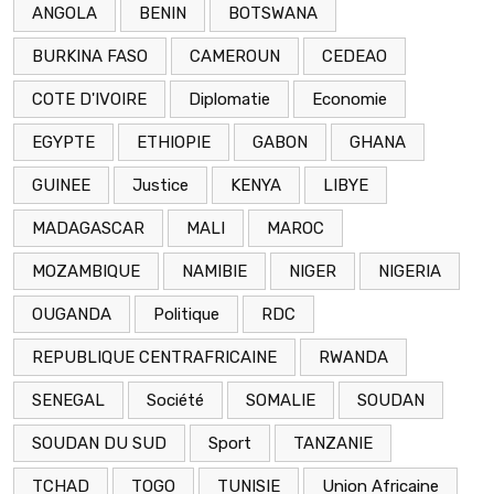
ANGOLA
BENIN
BOTSWANA
BURKINA FASO
CAMEROUN
CEDEAO
COTE D'IVOIRE
Diplomatie
Economie
EGYPTE
ETHIOPIE
GABON
GHANA
GUINEE
Justice
KENYA
LIBYE
MADAGASCAR
MALI
MAROC
MOZAMBIQUE
NAMIBIE
NIGER
NIGERIA
OUGANDA
Politique
RDC
REPUBLIQUE CENTRAFRICAINE
RWANDA
SENEGAL
Société
SOMALIE
SOUDAN
SOUDAN DU SUD
Sport
TANZANIE
TCHAD
TOGO
TUNISIE
Union Africaine