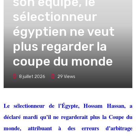
son équipe, le
sélectionneur
égyptien ne veut
plus regarder la
coupe du monde
8 juillet 2026
29
Views
Le sélectionneur de l’Égypte, Hossam Hassan, a
déclaré mardi qu’il ne regarderait plus la Coupe du
monde, attribuant à des erreurs d’arbitrage