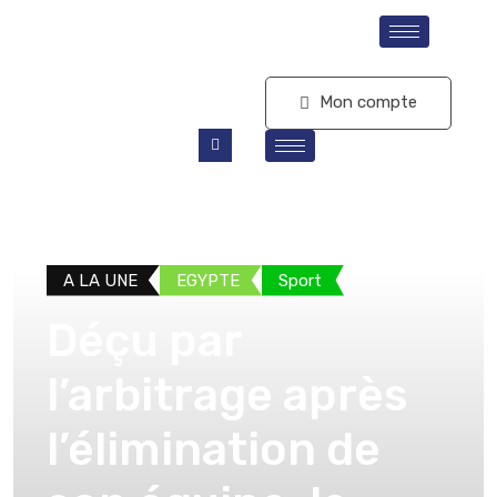
S'abonner
Mon compte
A LA UNE
EGYPTE
Sport
Déçu par
l’arbitrage après
l’élimination de