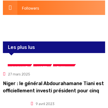
Followers
3,260
Post
Les plus lus
,
,
A LA UNE
NIGER
Politique
27 mars 2025
Niger : le général Abdourahamane Tiani est
officiellement investi président pour cinq
ans renouvelables
9 avril 2023