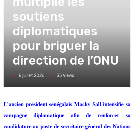
multiplie les
soutiens
diplomatiques
pour briguer la
direction de l’ONU
8 juillet 2026
35
Views
L’ancien président sénégalais Macky Sall intensifie sa
campagne diplomatique afin de renforcer sa
candidature au poste de secrétaire général des Nations