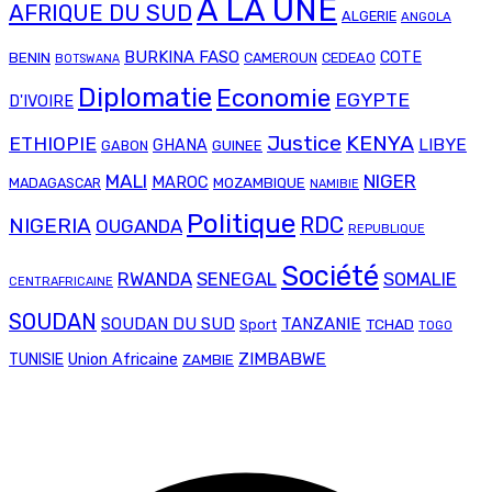
A LA UNE
AFRIQUE DU SUD
ALGERIE
ANGOLA
BURKINA FASO
COTE
BENIN
CAMEROUN
CEDEAO
BOTSWANA
Diplomatie
Economie
EGYPTE
D'IVOIRE
Justice
KENYA
ETHIOPIE
LIBYE
GHANA
GABON
GUINEE
MALI
NIGER
MAROC
MADAGASCAR
MOZAMBIQUE
NAMIBIE
Politique
RDC
NIGERIA
OUGANDA
REPUBLIQUE
Société
RWANDA
SENEGAL
SOMALIE
CENTRAFRICAINE
SOUDAN
SOUDAN DU SUD
TANZANIE
TCHAD
Sport
TOGO
Union Africaine
ZIMBABWE
TUNISIE
ZAMBIE