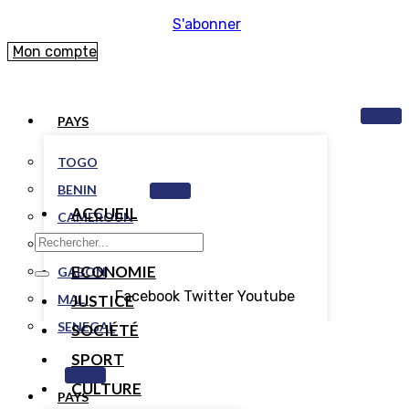
S'abonner
Mon compte
PAYS
TOGO
BENIN
ACCUEIL
CAMEROUN
POLITIQUE
COTE D’IVOIRE
ECONOMIE
GABON
Facebook
Twitter
Youtube
MALI
JUSTICE
SENEGAL
SOCIÉTÉ
SPORT
CULTURE
PAYS