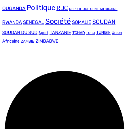
Politique
RDC
OUGANDA
REPUBLIQUE CENTRAFRICAINE
Société
SOUDAN
RWANDA
SENEGAL
SOMALIE
SOUDAN DU SUD
TANZANIE
Union
TCHAD
TUNISIE
Sport
TOGO
ZIMBABWE
Africaine
ZAMBIE