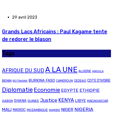
29 avril 2023
Grands Lacs Africains : Paul Kagame tente
de redorer le blason
Tags
A LA UNE
AFRIQUE DU SUD
ALGERIE
ANGOLA
BURKINA FASO
COTE D'IVOIRE
BENIN
CAMEROUN
CEDEAO
BOTSWANA
Diplomatie
Economie
EGYPTE
ETHIOPIE
Justice
KENYA
LIBYE
GHANA
GABON
GUINEE
MADAGASCAR
NIGERIA
MALI
NIGER
MAROC
MOZAMBIQUE
NAMIBIE