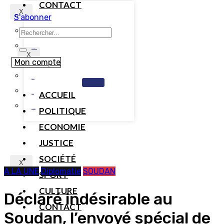
CONTACT
X
S'abonner
TOGO
BENIN
CAMEROUN
X
Mon compte
COTE D’IVOIRE
GABON
ACCUEIL
MALI
POLITIQUE
SENEGAL
ECONOMIE
JUSTICE
SOCIÉTÉ
X
A LA UNE
Diplomatie
SOUDAN
SPORT
CULTURE
Déclaré indésirable au
CONTACT
Soudan, l’envoyé spécial de