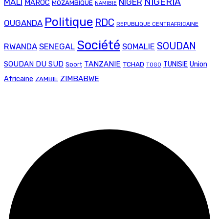
NIGERIA
MALI
NIGER
MAROC
MOZAMBIQUE
NAMIBIE
Politique
RDC
OUGANDA
REPUBLIQUE CENTRAFRICAINE
Société
SOUDAN
RWANDA
SENEGAL
SOMALIE
SOUDAN DU SUD
TANZANIE
Union
TCHAD
TUNISIE
Sport
TOGO
ZIMBABWE
Africaine
ZAMBIE