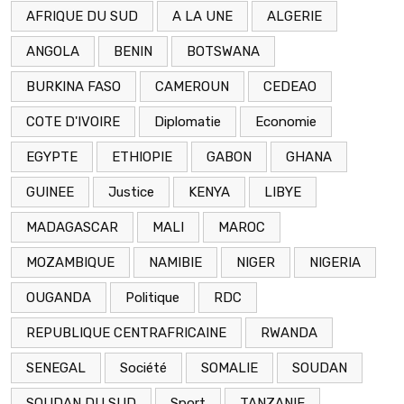
AFRIQUE DU SUD
A LA UNE
ALGERIE
ANGOLA
BENIN
BOTSWANA
BURKINA FASO
CAMEROUN
CEDEAO
COTE D'IVOIRE
Diplomatie
Economie
EGYPTE
ETHIOPIE
GABON
GHANA
GUINEE
Justice
KENYA
LIBYE
MADAGASCAR
MALI
MAROC
MOZAMBIQUE
NAMIBIE
NIGER
NIGERIA
OUGANDA
Politique
RDC
REPUBLIQUE CENTRAFRICAINE
RWANDA
SENEGAL
Société
SOMALIE
SOUDAN
SOUDAN DU SUD
Sport
TANZANIE