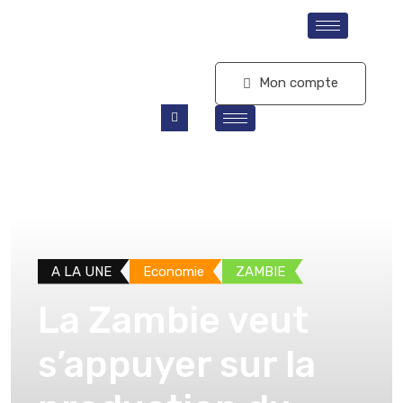
S'abonner
Mon compte
A LA UNE
Economie
ZAMBIE
La Zambie veut
s’appuyer sur la