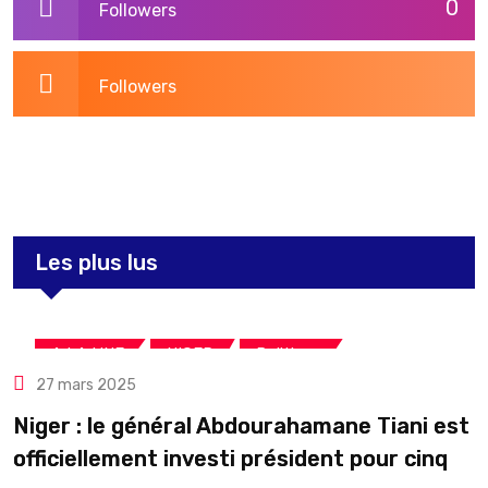
0
Followers
Followers
3,260
Post
Les plus lus
,
,
A LA UNE
NIGER
Politique
27 mars 2025
Niger : le général Abdourahamane Tiani est
officiellement investi président pour cinq