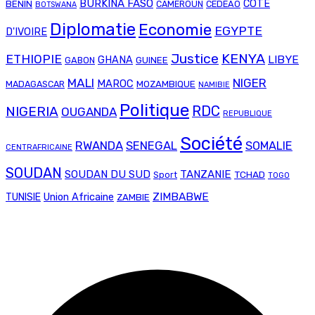
BURKINA FASO
COTE
BENIN
CAMEROUN
CEDEAO
BOTSWANA
Diplomatie
Economie
EGYPTE
D'IVOIRE
Justice
KENYA
ETHIOPIE
LIBYE
GHANA
GABON
GUINEE
MALI
NIGER
MAROC
MADAGASCAR
MOZAMBIQUE
NAMIBIE
Politique
RDC
NIGERIA
OUGANDA
REPUBLIQUE
Société
RWANDA
SENEGAL
SOMALIE
CENTRAFRICAINE
SOUDAN
SOUDAN DU SUD
TANZANIE
TCHAD
Sport
TOGO
Union Africaine
ZIMBABWE
TUNISIE
ZAMBIE