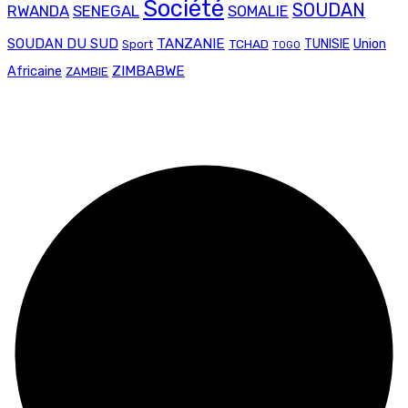
Société
SOUDAN
RWANDA
SENEGAL
SOMALIE
SOUDAN DU SUD
TANZANIE
Union
TCHAD
TUNISIE
Sport
TOGO
ZIMBABWE
Africaine
ZAMBIE