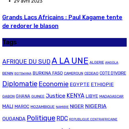
29 avril 2023
Grands Lacs Africains : Paul Kagame tente
de redorer le blason
Tags
A LA UNE
AFRIQUE DU SUD
ALGERIE
ANGOLA
BURKINA FASO
COTE D'IVOIRE
BENIN
CAMEROUN
CEDEAO
BOTSWANA
Diplomatie
Economie
EGYPTE
ETHIOPIE
Justice
KENYA
LIBYE
GHANA
GABON
GUINEE
MADAGASCAR
NIGERIA
MALI
NIGER
MAROC
MOZAMBIQUE
NAMIBIE
Politique
RDC
OUGANDA
REPUBLIQUE CENTRAFRICAINE