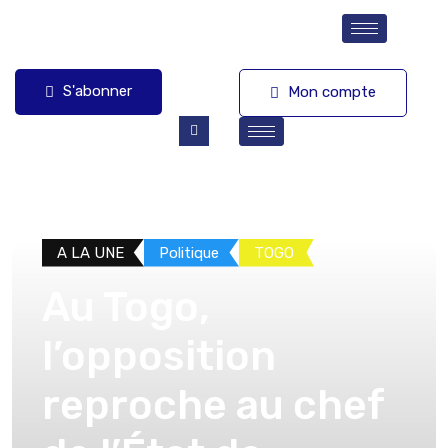
S'abonner
Mon compte
A LA UNE
Politique
TOGO
Au Togo,
l’opposition
reproche au chef