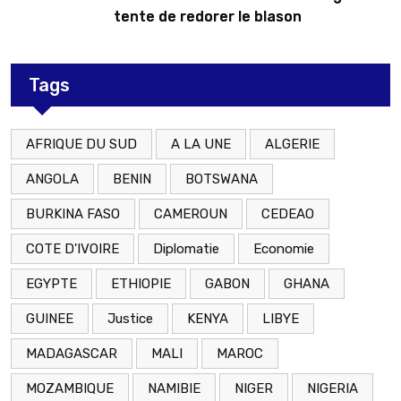
tente de redorer le blason
Tags
AFRIQUE DU SUD
A LA UNE
ALGERIE
ANGOLA
BENIN
BOTSWANA
BURKINA FASO
CAMEROUN
CEDEAO
COTE D'IVOIRE
Diplomatie
Economie
EGYPTE
ETHIOPIE
GABON
GHANA
GUINEE
Justice
KENYA
LIBYE
MADAGASCAR
MALI
MAROC
MOZAMBIQUE
NAMIBIE
NIGER
NIGERIA