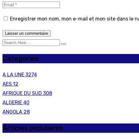
Enregistrer mon nom, mon e-mail et mon site dans le 
Categories
A LA UNE
3274
AES
12
AFRIQUE DU SUD
308
ALGERIE
40
ANGOLA
28
Articles populaires