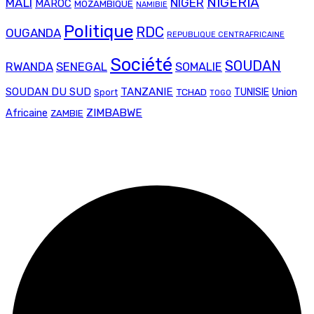
NIGERIA
MALI
NIGER
MAROC
MOZAMBIQUE
NAMIBIE
Politique
RDC
OUGANDA
REPUBLIQUE CENTRAFRICAINE
Société
SOUDAN
RWANDA
SENEGAL
SOMALIE
SOUDAN DU SUD
TANZANIE
Union
TCHAD
TUNISIE
Sport
TOGO
ZIMBABWE
Africaine
ZAMBIE