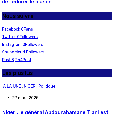
de redorer le blason
Nous suivre
Facebook
0
Fans
Twitter
0
Followers
Instagram
0
Followers
Soundcloud
Followers
Post
3,264
Post
Les plus lus
A LA UNE
,
NIGER
,
Politique
27 mars 2025
Niger : le général Abdourahamane Tiani est