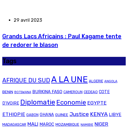
29 avril 2023
Grands Lacs Africains : Paul Kagame tente
de redorer le blason
Tags
A LA UNE
AFRIQUE DU SUD
ALGERIE
ANGOLA
BURKINA FASO
COTE
BENIN
CAMEROUN
CEDEAO
BOTSWANA
Diplomatie
Economie
EGYPTE
D'IVOIRE
Justice
KENYA
ETHIOPIE
LIBYE
GHANA
GABON
GUINEE
MALI
NIGER
MAROC
MADAGASCAR
MOZAMBIQUE
NAMIBIE