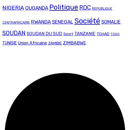
Politique
RDC
NIGERIA
OUGANDA
REPUBLIQUE
Société
RWANDA
SENEGAL
SOMALIE
CENTRAFRICAINE
SOUDAN
SOUDAN DU SUD
TANZANIE
TCHAD
Sport
TOGO
Union Africaine
ZIMBABWE
TUNISIE
ZAMBIE