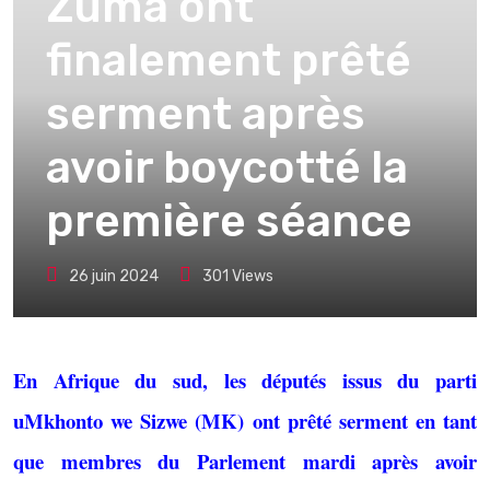
Zuma ont
finalement prêté
serment après
avoir boycotté la
première séance
26 juin 2024
301
Views
En Afrique du sud, les députés issus du parti
uMkhonto we Sizwe (MK) ont prêté serment en tant
que membres du Parlement mardi après avoir