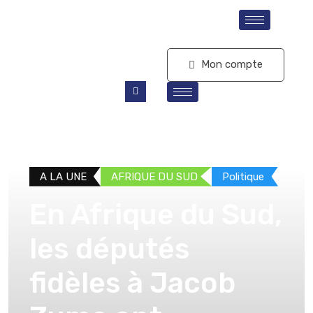
S'abonner
Mon compte
A LA UNE
AFRIQUE DU SUD
Politique
En Afrique du Sud,
les députés
fidèles à Jacob