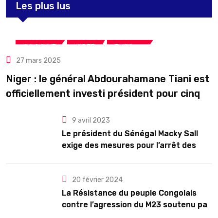
Les plus lus
,
,
A LA UNE
NIGER
Politique
27 mars 2025
Niger : le général Abdourahamane Tiani est
officiellement investi président pour cinq
ans renouvelables
9 avril 2023
Le président du Sénégal Macky Sall
exige des mesures pour l’arrêt des
troubles
20 février 2024
La Résistance du peuple Congolais
contre l’agression du M23 soutenu par
le Rwanda