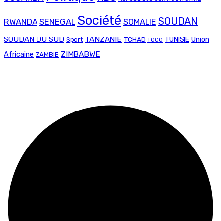
Société
SOUDAN
RWANDA
SENEGAL
SOMALIE
SOUDAN DU SUD
TANZANIE
Union
TCHAD
TUNISIE
Sport
TOGO
ZIMBABWE
Africaine
ZAMBIE