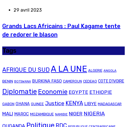
29 avril 2023
Grands Lacs Africains : Paul Kagame tente
de redorer le blason
Tags
A LA UNE
AFRIQUE DU SUD
ALGERIE
ANGOLA
BURKINA FASO
COTE D'IVOIRE
BENIN
CAMEROUN
CEDEAO
BOTSWANA
Diplomatie
Economie
EGYPTE
ETHIOPIE
Justice
KENYA
LIBYE
GHANA
GABON
GUINEE
MADAGASCAR
NIGERIA
MALI
NIGER
MAROC
MOZAMBIQUE
NAMIBIE
Politique
RDC
OUGANDA
REPUBLIQUE CENTRAFRICAINE