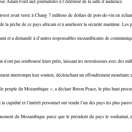
nse Adam Ford aux journalistes à l’extérieur de la salle d’audience.
ivinvest avait versé à Chang 7 millions de dollars de pots-de-vin en é
e de la pêche de ce pays africain et à améliorer la sécurité maritime. Le
 ami et a demandé à d’autres responsables mozambicains de communiquer a
at n’ont pas remboursé leurs prêts, laissant les investisseurs avec des mil
ement interrompu leur soutien, déclenchant un effondrement monétaire et
e et le peuple du Mozambique », a déclaré Breon Peace, le plus haut pr
la cupidité et l’intérêt personnel ont vendu l’un des pays les plus pau
rnement du Mozambique parce que le président du pays le souhaitait, et