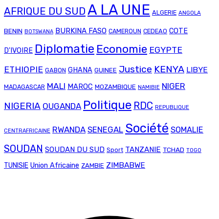
A LA UNE
AFRIQUE DU SUD
ALGERIE
ANGOLA
BURKINA FASO
COTE
BENIN
CAMEROUN
CEDEAO
BOTSWANA
Diplomatie
Economie
EGYPTE
D'IVOIRE
Justice
KENYA
ETHIOPIE
LIBYE
GHANA
GABON
GUINEE
MALI
NIGER
MAROC
MADAGASCAR
MOZAMBIQUE
NAMIBIE
Politique
RDC
NIGERIA
OUGANDA
REPUBLIQUE
Société
RWANDA
SENEGAL
SOMALIE
CENTRAFRICAINE
SOUDAN
SOUDAN DU SUD
TANZANIE
TCHAD
Sport
TOGO
Union Africaine
ZIMBABWE
TUNISIE
ZAMBIE