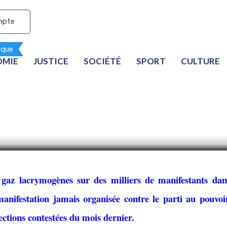
mpte
ique
OMIE
JUSTICE
SOCIÉTÉ
SPORT
CULTURE
le mouvement de prot
ultats électoraux s’inte
 gaz lacrymogènes sur des milliers de manifestants dan
anifestation jamais organisée contre le parti au pouvoir
ections contestées du mois dernier.