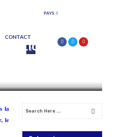
PAYS
CONTACT
estation
nsifie
s la
, le