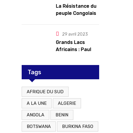
troubles
La Résistance du
peuple Congolais
contre l’agression
du M23 soutenu
par le Rwanda
29 avril 2023
Grands Lacs
Africains : Paul
Kagame tente de
redorer le blason
Tags
AFRIQUE DU SUD
A LA UNE
ALGERIE
ANGOLA
BENIN
BOTSWANA
BURKINA FASO