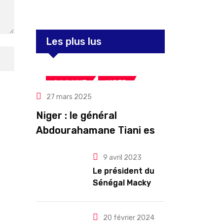
Les plus lus
,
,
A LA UNE
NIGER
27 mars 2025
Politique
Niger : le général
Abdourahamane Tiani est
officiellement investi
9 avril 2023
président pour cinq ans
Le président du
renouvelables
Sénégal Macky
Sall exige des
mesures pour
l’arrêt des
20 février 2024