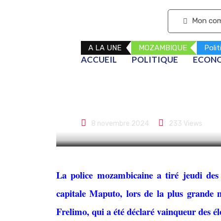
S'abonner
Mon co
A LA UNE
MOZAMBIQUE
Polit
ACCUEIL
POLITIQUE
ECON
Mozambique : 
contre les rés
8 novembre 2024
233
Views
La police mozambicaine a tiré jeudi des
capitale Maputo, lors de la plus grande m
Frelimo, qui a été déclaré vainqueur des él