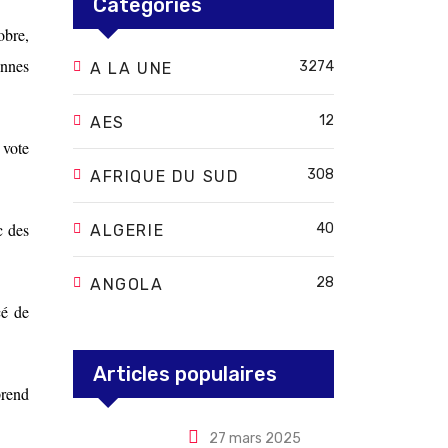
Categories
obre,
onnes
3274
A LA UNE
12
AES
 vote
308
AFRIQUE DU SUD
c des
40
ALGERIE
28
ANGOLA
cé de
Articles populaires
prend
27 mars 2025