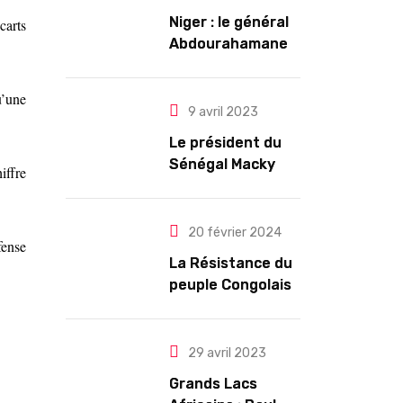
Niger : le général
carts
Abdourahamane
Tiani est
officiellement
u’une
investi président
9 avril 2023
pour cinq ans
Le président du
renouvelables
Sénégal Macky
iffre
Sall exige des
mesures pour
l’arrêt des
20 février 2024
fense
troubles
La Résistance du
peuple Congolais
contre l’agression
du M23 soutenu
par le Rwanda
29 avril 2023
Grands Lacs