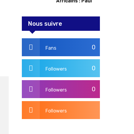
Africains : Paul
Kagame tente de
redorer le blason
Nous suivre
0
Fans
0
Followers
0
Followers
Followers
3,275
Post