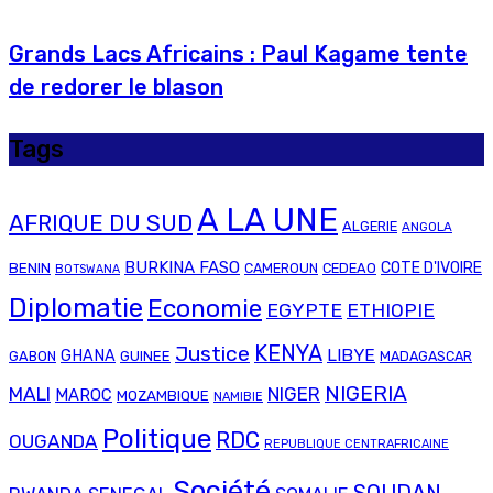
Grands Lacs Africains : Paul Kagame tente
de redorer le blason
Tags
A LA UNE
AFRIQUE DU SUD
ALGERIE
ANGOLA
BURKINA FASO
COTE D'IVOIRE
BENIN
CAMEROUN
CEDEAO
BOTSWANA
Diplomatie
Economie
EGYPTE
ETHIOPIE
Justice
KENYA
LIBYE
GHANA
GABON
GUINEE
MADAGASCAR
NIGERIA
MALI
NIGER
MAROC
MOZAMBIQUE
NAMIBIE
Politique
RDC
OUGANDA
REPUBLIQUE CENTRAFRICAINE
Société