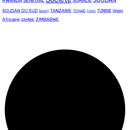
SOUDAN
RWANDA
SENEGAL
SOMALIE
SOUDAN DU SUD
TANZANIE
Union
TCHAD
TUNISIE
Sport
TOGO
ZIMBABWE
Africaine
ZAMBIE