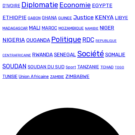
Diplomatie
Economie
EGYPTE
D'IVOIRE
Justice
KENYA
ETHIOPIE
LIBYE
GHANA
GABON
GUINEE
MALI
NIGER
MAROC
MADAGASCAR
MOZAMBIQUE
NAMIBIE
Politique
RDC
NIGERIA
OUGANDA
REPUBLIQUE
Société
RWANDA
SENEGAL
SOMALIE
CENTRAFRICAINE
SOUDAN
SOUDAN DU SUD
TANZANIE
TCHAD
Sport
TOGO
Union Africaine
ZIMBABWE
TUNISIE
ZAMBIE