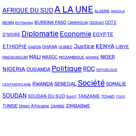
A LA UNE
AFRIQUE DU SUD
ALGERIE
ANGOLA
BURKINA FASO
COTE
BENIN
CAMEROUN
CEDEAO
BOTSWANA
Diplomatie
Economie
EGYPTE
D'IVOIRE
Justice
KENYA
ETHIOPIE
LIBYE
GHANA
GABON
GUINEE
MALI
NIGER
MAROC
MADAGASCAR
MOZAMBIQUE
NAMIBIE
Politique
RDC
NIGERIA
OUGANDA
REPUBLIQUE
Société
RWANDA
SENEGAL
SOMALIE
CENTRAFRICAINE
SOUDAN
SOUDAN DU SUD
TANZANIE
TCHAD
Sport
TOGO
Union Africaine
ZIMBABWE
TUNISIE
ZAMBIE