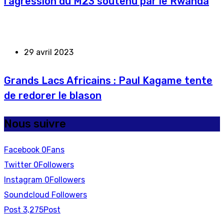
l’agression du M23 soutenu par le Rwanda
29 avril 2023
Grands Lacs Africains : Paul Kagame tente
de redorer le blason
Nous suivre
Facebook
0
Fans
Twitter
0
Followers
Instagram
0
Followers
Soundcloud
Followers
Post
3,275
Post