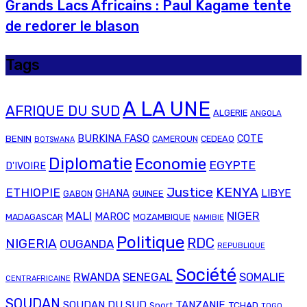
Grands Lacs Africains : Paul Kagame tente
de redorer le blason
Tags
A LA UNE
AFRIQUE DU SUD
ALGERIE
ANGOLA
BURKINA FASO
COTE
BENIN
CAMEROUN
CEDEAO
BOTSWANA
Diplomatie
Economie
EGYPTE
D'IVOIRE
Justice
KENYA
ETHIOPIE
LIBYE
GHANA
GABON
GUINEE
MALI
NIGER
MAROC
MADAGASCAR
MOZAMBIQUE
NAMIBIE
Politique
RDC
NIGERIA
OUGANDA
REPUBLIQUE
Société
RWANDA
SENEGAL
SOMALIE
CENTRAFRICAINE
SOUDAN
SOUDAN DU SUD
TANZANIE
TCHAD
Sport
TOGO