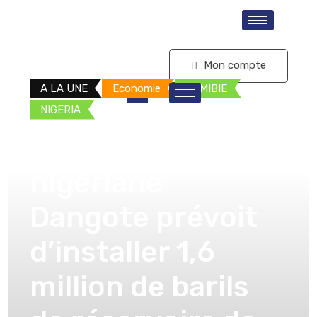
S'abonner
Mon compte
A LA UNE
Economie
NAMIBIE
NIGERIA
La raffinerie
nigériane
Dangote prévoit
d’installer 1,6
million de barils