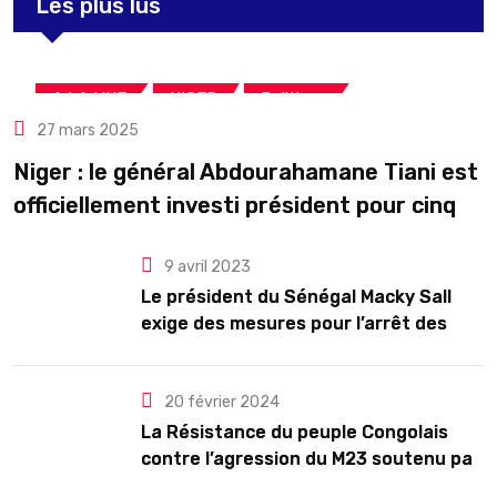
Les plus lus
,
,
A LA UNE
NIGER
Politique
27 mars 2025
Niger : le général Abdourahamane Tiani est
officiellement investi président pour cinq
ans renouvelables
9 avril 2023
Le président du Sénégal Macky Sall
exige des mesures pour l’arrêt des
troubles
20 février 2024
La Résistance du peuple Congolais
contre l’agression du M23 soutenu par
le Rwanda