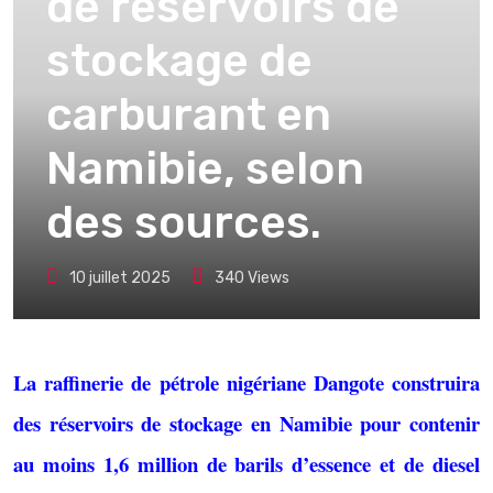
de réservoirs de
stockage de
carburant en
Namibie, selon
des sources.
10 juillet 2025
340
Views
La raffinerie de pétrole nigériane Dangote construira
des réservoirs de stockage en Namibie pour contenir
au moins 1,6 million de barils d’essence et de diesel