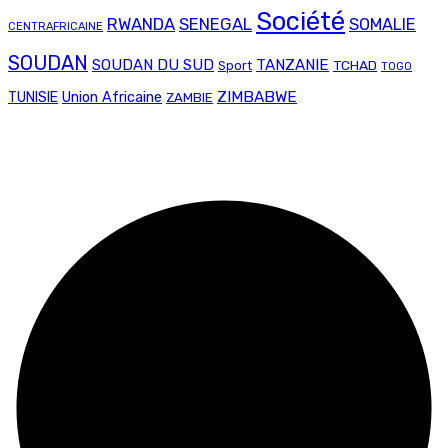
Société
RWANDA
SENEGAL
SOMALIE
CENTRAFRICAINE
SOUDAN
SOUDAN DU SUD
TANZANIE
TCHAD
Sport
TOGO
Union Africaine
ZIMBABWE
TUNISIE
ZAMBIE