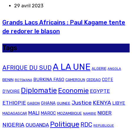
29 avril 2023
Grands Lacs Africains : Paul Kagame tente
de redorer le blason
Tags
A LA UNE
AFRIQUE DU SUD
ALGERIE
ANGOLA
BURKINA FASO
COTE
BENIN
CAMEROUN
CEDEAO
BOTSWANA
Diplomatie
Economie
EGYPTE
D'IVOIRE
Justice
KENYA
ETHIOPIE
LIBYE
GHANA
GABON
GUINEE
MALI
NIGER
MAROC
MADAGASCAR
MOZAMBIQUE
NAMIBIE
Politique
RDC
NIGERIA
OUGANDA
REPUBLIQUE