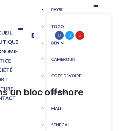
PAYS
TOGO
CUEIL
LITIQUE
BENIN
ONOMIE
CAMEROUN
TICE
CIÉTÉ
COTE D’IVOIRE
ORT
LTURE
ns un bloc offshore
GABON
NTACT
MALI
SENEGAL