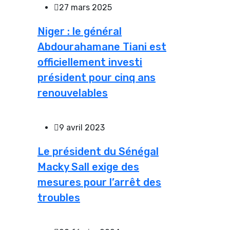
27 mars 2025
Niger : le général
Abdourahamane Tiani est
officiellement investi
président pour cinq ans
renouvelables
9 avril 2023
Le président du Sénégal
Macky Sall exige des
mesures pour l’arrêt des
troubles