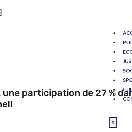
e
AC
PO
EC
JUS
SO
SP
CU
 une participation de 27 % da
CO
ell
X