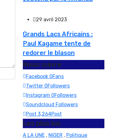
29 avril 2023
Grands Lacs Africains :
Paul Kagame tente de
redorer le blason
Nous suivre
Facebook
0
Fans
Twitter
0
Followers
Instagram
0
Followers
Soundcloud
Followers
Post
3,264
Post
Les plus lus
A LA UNE
,
NIGER
,
Politique