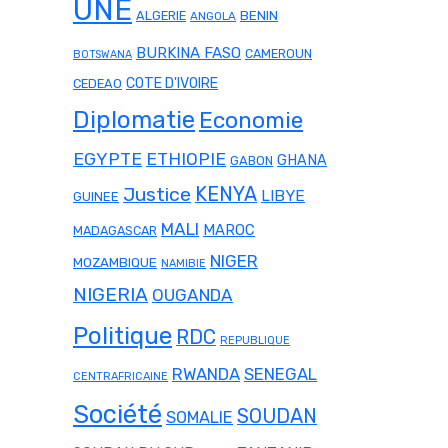
UNE
ALGERIE
BENIN
ANGOLA
BURKINA FASO
CAMEROUN
BOTSWANA
COTE D'IVOIRE
CEDEAO
Diplomatie
Economie
EGYPTE
ETHIOPIE
GHANA
GABON
Justice
KENYA
LIBYE
GUINEE
MALI
MAROC
MADAGASCAR
NIGER
MOZAMBIQUE
NAMIBIE
NIGERIA
OUGANDA
Politique
RDC
REPUBLIQUE
RWANDA
SENEGAL
CENTRAFRICAINE
Société
SOUDAN
SOMALIE