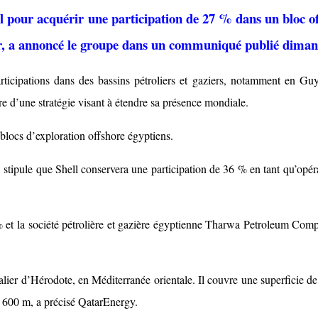
l pour acquérir une participation de 27 % dans un bloc o
ier, a annoncé le groupe dans un communiqué publié diman
ticipations dans des bassins pétroliers et gaziers, notamment en Gu
e d’une stratégie visant à étendre sa présence mondiale.
blocs d’exploration offshore égyptiens.
 stipule que Shell conservera une participation de 36 % en tant qu’opér
 et la société pétrolière et gazière égyptienne Tharwa Petroleum Com
alier d’Hérodote, en Méditerranée orientale. Il couvre une superficie de
2 600 m, a précisé QatarEnergy.