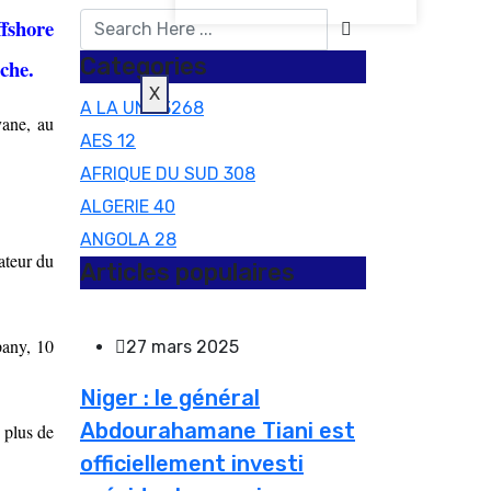
ffshore
Categories
che.
X
A LA UNE
3268
yane, au
AES
12
AFRIQUE DU SUD
308
ALGERIE
40
ANGOLA
28
ateur du
Articles populaires
pany, 10
27 mars 2025
Niger : le général
Abdourahamane Tiani est
 plus de
officiellement investi