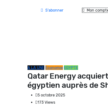
S'abonner
Mon compt
A LA UNE
Economie
EGYPTE
Qatar Energy acquiert
égyptien auprès de Sh
5 octobre 2025
173
Views