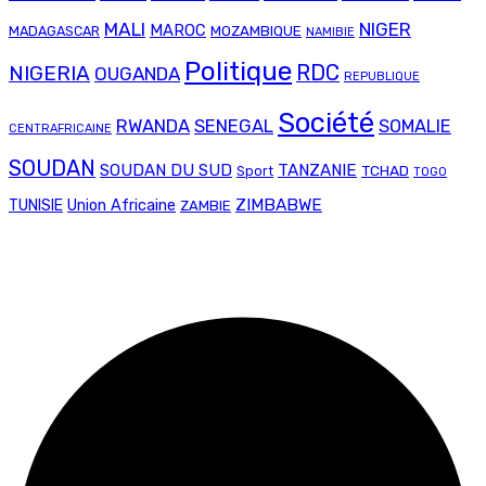
MALI
NIGER
MAROC
MADAGASCAR
MOZAMBIQUE
NAMIBIE
Politique
RDC
NIGERIA
OUGANDA
REPUBLIQUE
Société
RWANDA
SENEGAL
SOMALIE
CENTRAFRICAINE
SOUDAN
SOUDAN DU SUD
TANZANIE
TCHAD
Sport
TOGO
Union Africaine
ZIMBABWE
TUNISIE
ZAMBIE