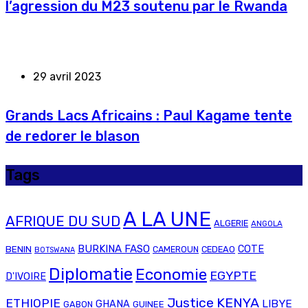
l’agression du M23 soutenu par le Rwanda
29 avril 2023
Grands Lacs Africains : Paul Kagame tente
de redorer le blason
Tags
A LA UNE
AFRIQUE DU SUD
ALGERIE
ANGOLA
BURKINA FASO
BENIN
COTE
CAMEROUN
CEDEAO
BOTSWANA
Diplomatie
Economie
EGYPTE
D'IVOIRE
Justice
KENYA
ETHIOPIE
LIBYE
GHANA
GABON
GUINEE