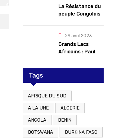
troubles
La Résistance du
peuple Congolais
contre l’agression
du M23 soutenu
par le Rwanda
29 avril 2023
Grands Lacs
Africains : Paul
Kagame tente de
redorer le blason
Tags
AFRIQUE DU SUD
A LA UNE
ALGERIE
ANGOLA
BENIN
BOTSWANA
BURKINA FASO