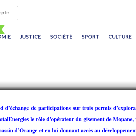
mpte
OMIE
JUSTICE
SOCIÉTÉ
SPORT
CULTURE
 renforce sa position e
ange d’actifs avec Gal
d d’échange de participations sur trois permis d’explora
otalEnergies le rôle d’opérateur du gisement de Mopane, 
 bassin d’Orange et en lui donnant accès au développemen