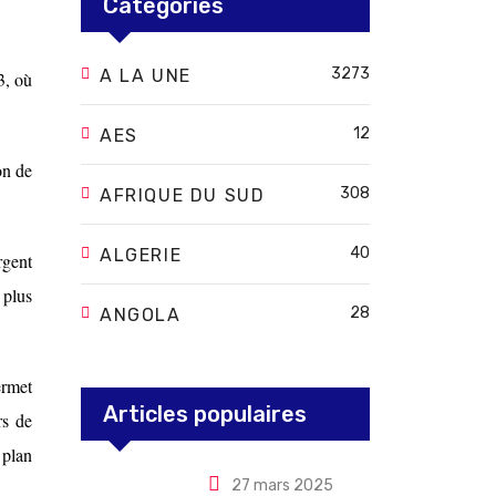
Categories
3273
A LA UNE
3, où
12
AES
on de
308
AFRIQUE DU SUD
40
ALGERIE
rgent
 plus
28
ANGOLA
ermet
Articles populaires
rs de
 plan
27 mars 2025