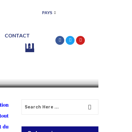
PAYS
CONTACT
n Namibie
p
tion
tout
t du