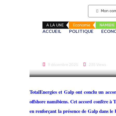
S'abonner
Mon co
A LA UNE
Economie
NAMIBIE
ACCUEIL
POLITIQUE
ECON
TotalEnergies
grâce à un éch
9 décembre 2025
235
Views
TotalEnergies et Galp ont conclu un accor
offshore namibiens. Cet accord confère à T
en renforçant la présence de Galp dans le