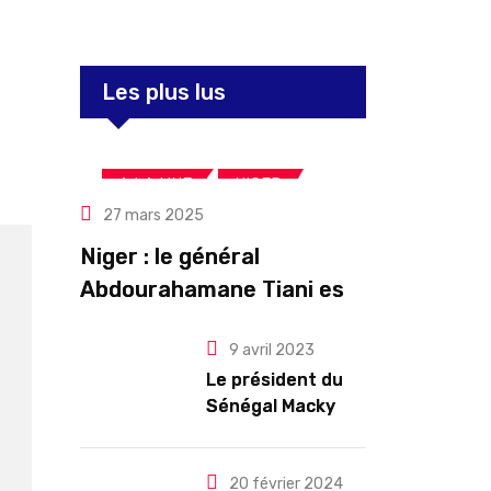
Les plus lus
,
,
A LA UNE
NIGER
27 mars 2025
Politique
Niger : le général
Abdourahamane Tiani est
officiellement investi
9 avril 2023
président pour cinq ans
Le président du
renouvelables
Sénégal Macky
Sall exige des
mesures pour
l’arrêt des
20 février 2024