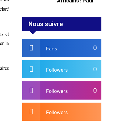
Africains : Paul
Kagame tente de
claré
redorer le blason
Nous suivre
us et
er la
0
Fans
aires
0
Followers
0
Followers
Followers
3,269
Post