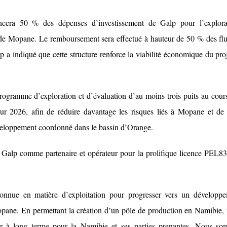
ncera 50 % des dépenses d’investissement de Galp pour l’explora
 de Mopane. Le remboursement sera effectué à hauteur de 50 % des fl
lp a indiqué que cette structure renforce la viabilité économique du proj
ogramme d’exploration et d’évaluation d’au moins trois puits au cour
ur 2026, afin de réduire davantage les risques liés à Mopane et de 
développement coordonné dans le bassin d’Orange.
 Galp comme partenaire et opérateur pour la prolifique licence PEL83
connue en matière d’exploitation pour progresser vers un développ
opane. En permettant la création d’un pôle de production en Namibie,
eur à long terme pour la Namibie et ses parties prenantes. Nous s