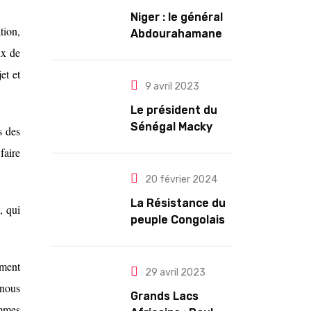
Niger : le général
tion,
Abdourahamane
Tiani est
ux de
officiellement
et et
investi président
9 avril 2023
pour cinq ans
Le président du
renouvelables
Sénégal Macky
s des
Sall exige des
faire
mesures pour
l’arrêt des
20 février 2024
troubles
La Résistance du
, qui
peuple Congolais
contre l’agression
du M23 soutenu
ement
par le Rwanda
29 avril 2023
 nous
Grands Lacs
ommes