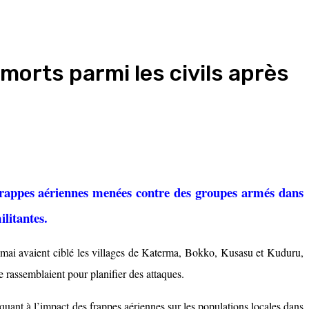
morts parmi les civils après
s frappes aériennes menées contre des groupes armés dans
ilitantes.
0 mai avaient ciblé les villages de Katerma, Bokko, Kusasu et Kuduru,
 rassemblaient pour planifier des attaques.
 quant à l’impact des frappes aériennes sur les populations locales dans