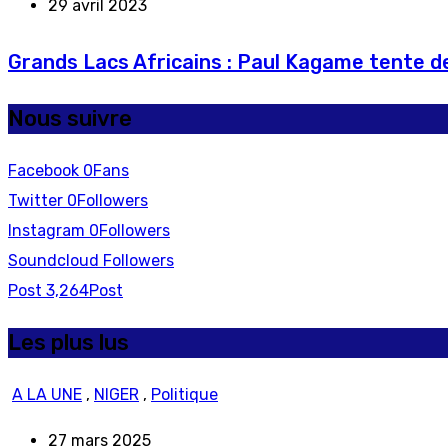
29 avril 2023
Grands Lacs Africains : Paul Kagame tente de
Nous suivre
Facebook
0
Fans
Twitter
0
Followers
Instagram
0
Followers
Soundcloud
Followers
Post
3,264
Post
Les plus lus
A LA UNE
,
NIGER
,
Politique
27 mars 2025