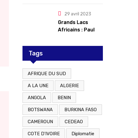
du M23 soutenu
par le Rwanda
29 avril 2023
Grands Lacs
Africains : Paul
Kagame tente de
redorer le blason
Tags
AFRIQUE DU SUD
A LA UNE
ALGERIE
ANGOLA
BENIN
BOTSWANA
BURKINA FASO
CAMEROUN
CEDEAO
COTE D'IVOIRE
Diplomatie