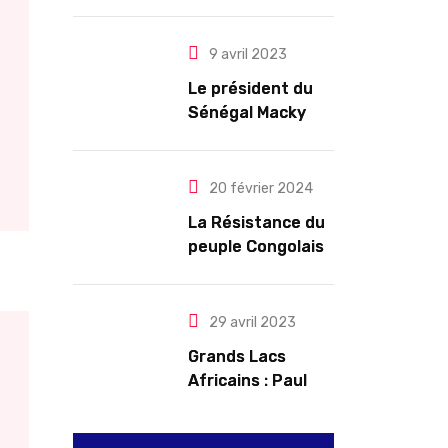
Tiani est
officiellement
investi président
9 avril 2023
pour cinq ans
Le président du
renouvelables
Sénégal Macky
Sall exige des
mesures pour
l’arrêt des
20 février 2024
troubles
La Résistance du
peuple Congolais
contre l’agression
du M23 soutenu
par le Rwanda
29 avril 2023
Grands Lacs
Africains : Paul
Kagame tente de
redorer le blason