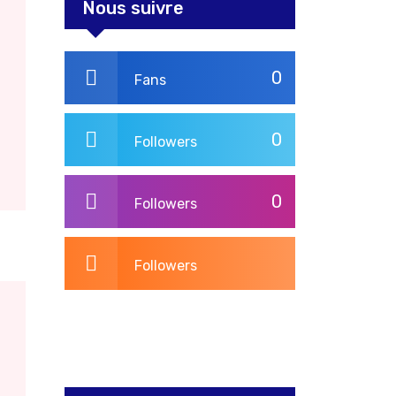
Nous suivre
0
Fans
0
Followers
0
Followers
Followers
3,275
Post