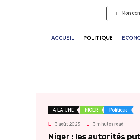
S'abonner
Mon co
ACCUEIL
POLITIQUE
ECON
A LA UNE
NIGER
Politique
3 août 2023
3 minutes read
Niger : les autorités pu