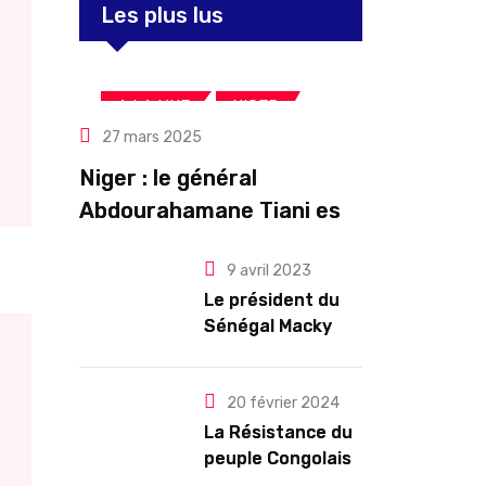
Les plus lus
,
,
A LA UNE
NIGER
27 mars 2025
Politique
Niger : le général
Abdourahamane Tiani est
officiellement investi
9 avril 2023
président pour cinq ans
Le président du
renouvelables
Sénégal Macky
Sall exige des
mesures pour
l’arrêt des
20 février 2024
troubles
La Résistance du
peuple Congolais
contre l’agression