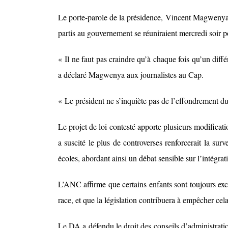
Le porte-parole de la présidence, Vincent Magwenya, a
partis au gouvernement se réuniraient mercredi soir 
« Il ne faut pas craindre qu’à chaque fois qu’un diff
a déclaré Magwenya aux journalistes au Cap.
« Le président ne s’inquiète pas de l’effondrement d
Le projet de loi contesté apporte plusieurs modificat
a suscité le plus de controverses renforcerait la sur
écoles, abordant ainsi un débat sensible sur l’intégrati
L’ANC affirme que certains enfants sont toujours excl
race, et que la législation contribuera à empêcher cela
Le DA a défendu le droit des conseils d’administratio