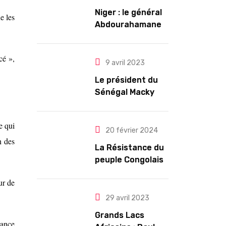
Niger : le général
e les
Abdourahamane
Tiani est
officiellement
cé »,
investi président
9 avril 2023
pour cinq ans
Le président du
renouvelables
Sénégal Macky
Sall exige des
mesures pour
e qui
l’arrêt des
20 février 2024
n des
troubles
La Résistance du
peuple Congolais
contre l’agression
ur de
du M23 soutenu
par le Rwanda
29 avril 2023
Grands Lacs
tance