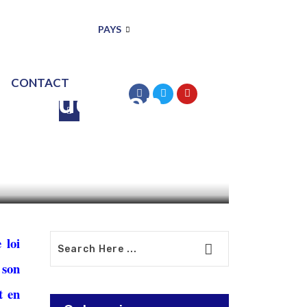
PAYS
CONTACT
r l’éducation
oalition
 loi
 son
t en