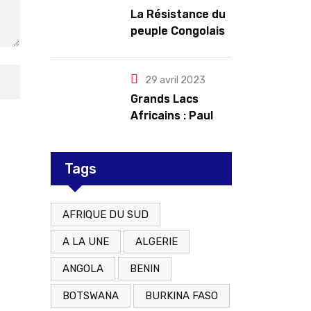
troubles
La Résistance du
peuple Congolais
contre l’agression
du M23 soutenu
par le Rwanda
29 avril 2023
Grands Lacs
Africains : Paul
Kagame tente de
redorer le blason
Tags
AFRIQUE DU SUD
A LA UNE
ALGERIE
ANGOLA
BENIN
BOTSWANA
BURKINA FASO