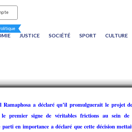
mpte
olitique
OMIE
JUSTICE
SOCIÉTÉ
SPORT
CULTURE
Sud, un projet de loi su
é du gouvernement de c
l Ramaphosa a déclaré qu’il promulguerait le projet de
 le premier signe de véritables frictions au sein de
parti en importance a déclaré que cette décision mettai