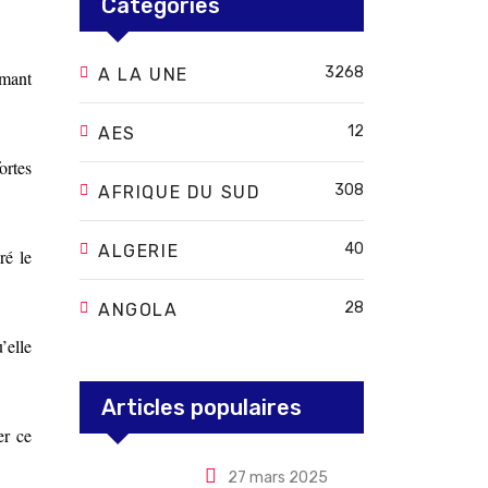
Categories
3268
A LA UNE
rmant
12
AES
ortes
308
AFRIQUE DU SUD
40
ALGERIE
ré le
28
ANGOLA
’elle
Articles populaires
er ce
27 mars 2025