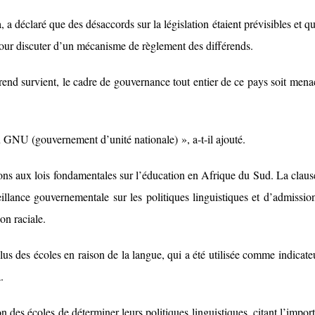
 déclaré que des désaccords sur la législation étaient prévisibles et qu
pour discuter d’un mécanisme de règlement des différends.
érend survient, le cadre de gouvernance tout entier de ce pays soit mena
u GNU (gouvernement d’unité nationale) », a-t-il ajouté.
ions aux lois fondamentales sur l’éducation en Afrique du Sud. La claus
veillance gouvernementale sur les politiques linguistiques et d’admissio
on raciale.
us des écoles en raison de la langue, qui a été utilisée comme indicate
.
n des écoles de déterminer leurs politiques linguistiques, citant l’impor