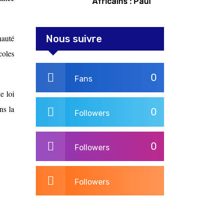
Africains : Paul
Kagame tente de
redorer le blason
nauté
Nous suivre
coles
0
Fans
e loi
ns la
0
Followers
0
Followers
Followers
3,264
Post