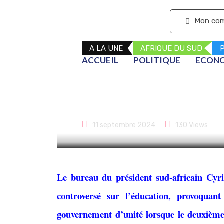
S'abonner
Mon co
A LA UNE
AFRIQUE DU SUD
P
ACCUEIL
POLITIQUE
ECON
En Afrique du 
menace l’unit
11 septembre 2024
130
Views
Le bureau du président sud-africain Cyri
controversé sur l’éducation, provoquant
gouvernement d’unité lorsque le deuxième 