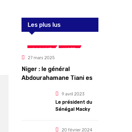
Les plus lus
,
,
A LA UNE
NIGER
27 mars 2025
Politique
Niger : le général
Abdourahamane Tiani est
officiellement investi
9 avril 2023
président pour cinq ans
Le président du
renouvelables
Sénégal Macky
Sall exige des
mesures pour
l’arrêt des
20 février 2024