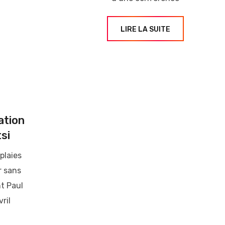
LIRE LA SUITE
tion
si
 plaies
r sans
nt Paul
ril