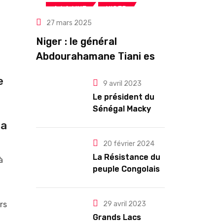
,
,
A LA UNE
NIGER
27 mars 2025
Politique
Niger : le général
Abdourahamane Tiani est
officiellement investi
e
9 avril 2023
président pour cinq ans
Le président du
renouvelables
Sénégal Macky
Sall exige des
la
mesures pour
l’arrêt des
20 février 2024
troubles
La Résistance du
à
peuple Congolais
contre l’agression
du M23 soutenu
rs
par le Rwanda
29 avril 2023
Grands Lacs