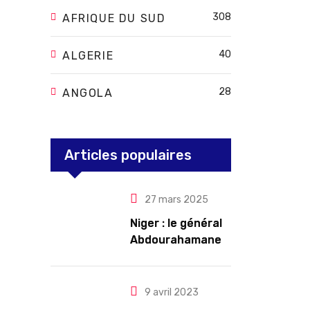
308
AFRIQUE DU SUD
40
ALGERIE
28
ANGOLA
Articles populaires
27 mars 2025
Niger : le général
Abdourahamane
Tiani est
officiellement
investi président
9 avril 2023
pour cinq ans