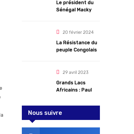
Le président du
renouvelables
Sénégal Macky
Sall exige des
mesures pour
l’arrêt des
20 février 2024
troubles
La Résistance du
peuple Congolais
contre l’agression
du M23 soutenu
par le Rwanda
29 avril 2023
Grands Lacs
e
Africains : Paul
é
Kagame tente de
redorer le blason
Nous suivre
la