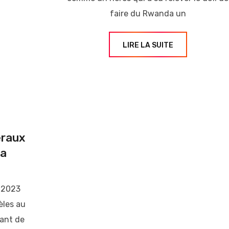
faire du Rwanda un
LIRE LA SUITE
éraux
la
l 2023
èles au
eant de