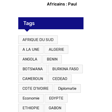
Africains : Paul
Kagame tente de
redorer le blason
Tags
AFRIQUE DU SUD
A LA UNE
ALGERIE
ANGOLA
BENIN
BOTSWANA
BURKINA FASO
CAMEROUN
CEDEAO
COTE D'IVOIRE
Diplomatie
Economie
EGYPTE
ETHIOPIE
GABON