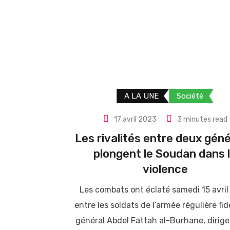
A LA UNE
Société
17 avril 2023
3 minutes read
Les rivalités entre deux gén
plongent le Soudan dans 
violence
Les combats ont éclaté samedi 15 avri
entre les soldats de l’armée régulière fid
général Abdel Fattah al-Burhane, dirig