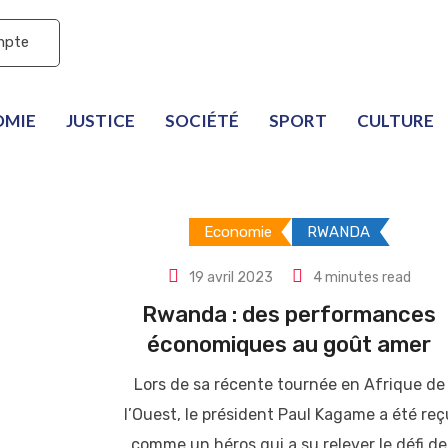
mpte
OMIE
JUSTICE
SOCIÉTÉ
SPORT
CULTURE
Economie
RWANDA
19 avril 2023
4 minutes read
Rwanda : des performances
économiques au goût amer
Lors de sa récente tournée en Afrique de
l’Ouest, le président Paul Kagame a été reç
comme un héros qui a su relever le défi de