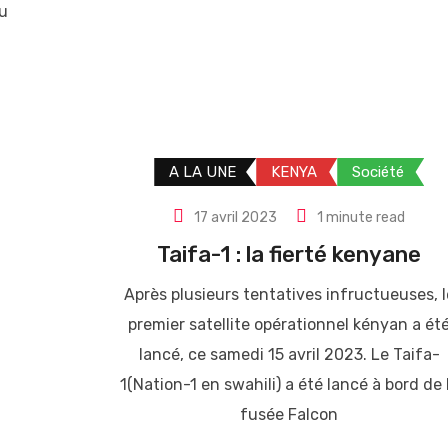
du
A LA UNE
KENYA
Société
17 avril 2023
1 minute read
Taifa-1 : la fierté kenyane
Après plusieurs tentatives infructueuses, l
premier satellite opérationnel kényan a ét
lancé, ce samedi 15 avril 2023. Le Taifa-
1(Nation-1 en swahili) a été lancé à bord de 
fusée Falcon